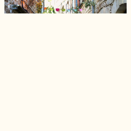
Dates & horaires d'ouverture
Ouverture :
du 01/04/2026 au 30/09/2026
Horaires réception :
9h à 12h / 15h à 18h
Juillet et Août :